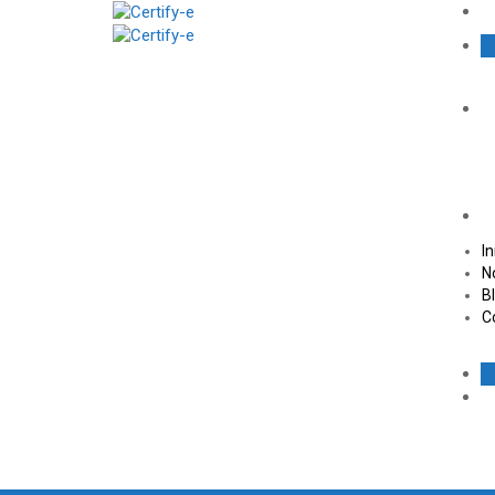
In
N
B
C