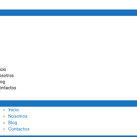
icio
osotros
log
ontactos
Inicio
Nosotros
Blog
Contactos