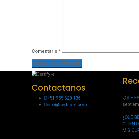
Comentario
*
Rec
Contactanos
¿QUÉ E
+51 955 628 136
septiem
info@certify-e.com
¿QUÉ B
CLIENT
MIS CU