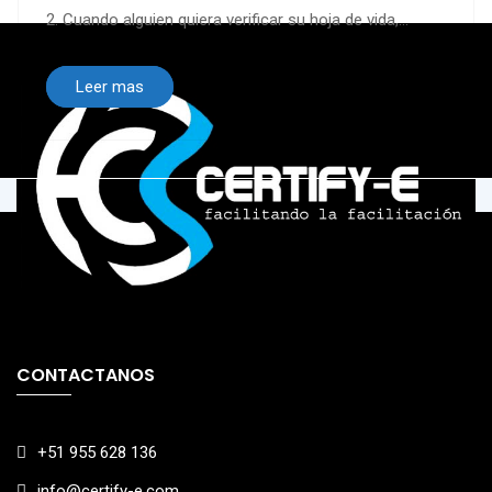
2. Cuando alguien quiera verificar su hoja de vida,...
Leer mas
CONTACTANOS
+51 955 628 136
info@certify-e.com