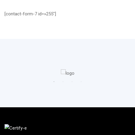
[contact-form-7 id=»255″]