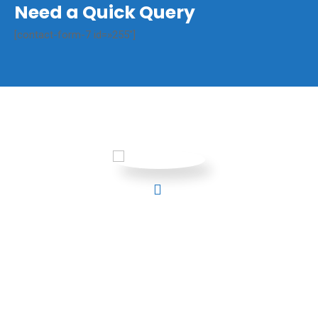
Need a Quick Query
[contact-form-7 id=»255″]
El Validador de Certificados es genial, ya que
me permite suministrar a mis alumnos la
posibilidad de contar con una empresa de
certificacion a nivel mundial avalada por AFL ,
empresa
ubicada en 4 países
Perú, España,
Ecuador y Venezuela. Con alianzas con
empresas de formación en Panamá, Colombia,