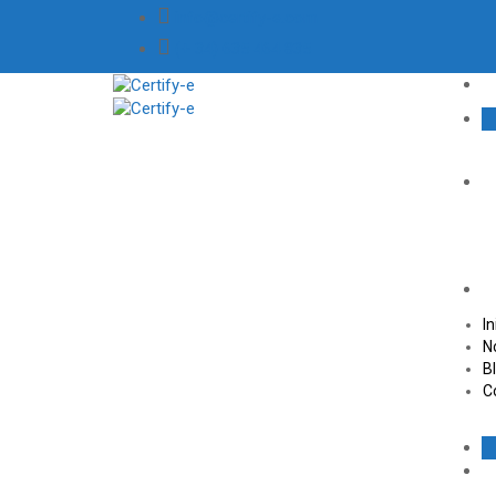
info@certify-e.com
(+ 34) 635 464 835
In
N
B
C