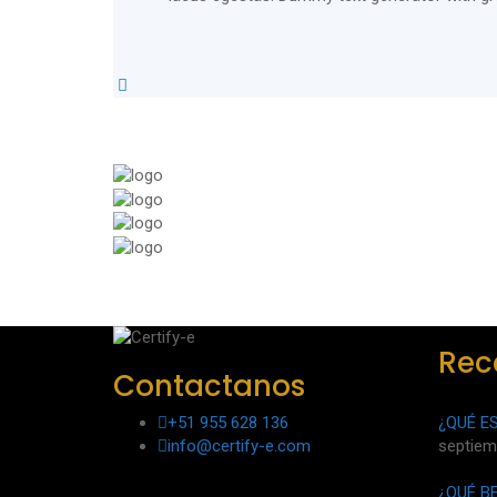
Rec
Contactanos
¿QUÉ E
+51 955 628 136
septiem
info@certify-e.com
¿QUÉ B