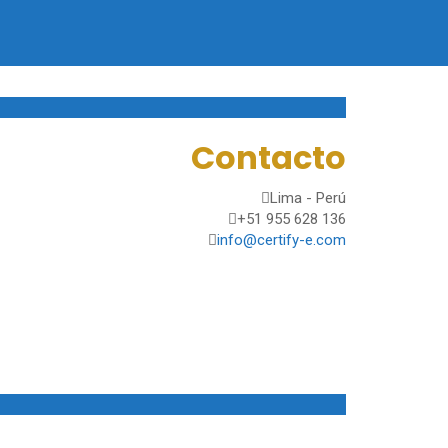
Contacto
Lima - Perú
+51 955 628 136
info@certify-e.com