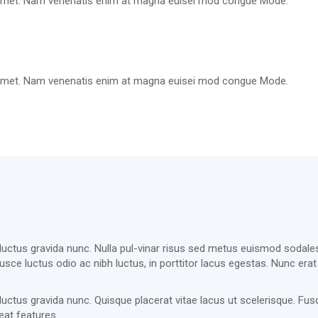
it amet. Nam venenatis enim at magna euisei mod congue Mode.
it amet. Nam venenatis enim at magna euisei mod congue Mode.
, luctus gravida nunc. Nulla pul-vinar risus sed metus euismod sodales 
Fusce luctus odio ac nibh luctus, in porttitor lacus egestas. Nunc er
 luctus gravida nunc. Quisque placerat vitae lacus ut scelerisque. Fusc
eat features.