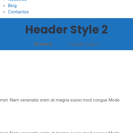
Blog
Contactos
Header Style 2
Browse:
Home
Header Style 2
it amet. Nam venenatis enim at magna euisei mod congue Mode.